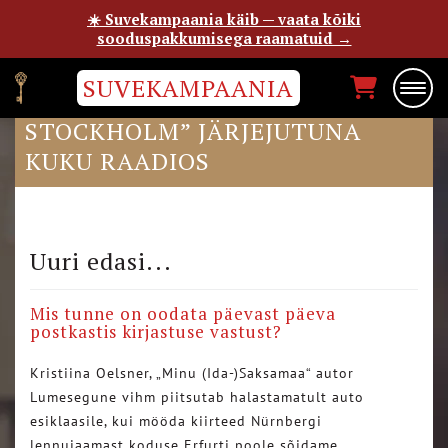
☀️ Suvekampaania käib — vaata kõiki
sooduspakkumisega raamatuid →
SUVEKAMPAANIA
RITA AHONENI „MINU
STOCKHOLM” JÄRJEJUTUNA
KUKU RAADIOS
Uuri edasi...
Mis tunne on oodata päevast päeva
postkastis kirjastuse vastust?
Kristiina Oelsner, „Minu (Ida-)Saksamaa“ autor
Lumesegune vihm piitsutab halastamatult auto
esiklaasile, kui mööda kiirteed Nürnbergi
lennujaamast koduse Erfurti poole sõidame….