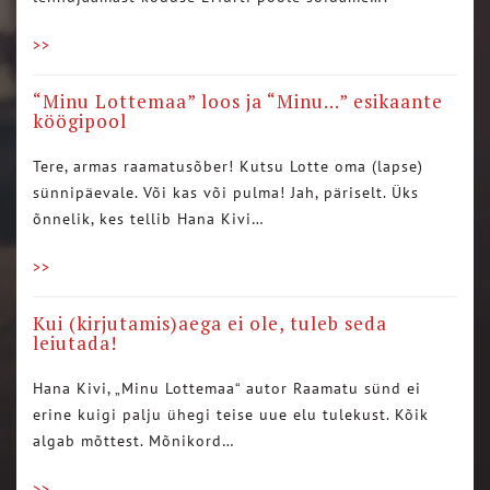
>>
“Minu Lottemaa” loos ja “Minu…” esikaante
köögipool
Tere, armas raamatusõber! Kutsu Lotte oma (lapse)
sünnipäevale. Või kas või pulma! Jah, päriselt. Üks
õnnelik, kes tellib Hana Kivi…
>>
Kui (kirjutamis)aega ei ole, tuleb seda
leiutada!
Hana Kivi, „Minu Lottemaa“ autor Raamatu sünd ei
erine kuigi palju ühegi teise uue elu tulekust. Kõik
algab mõttest. Mõnikord…
>>