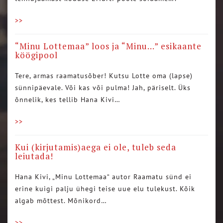
>>
“Minu Lottemaa” loos ja “Minu…” esikaante
köögipool
Tere, armas raamatusõber! Kutsu Lotte oma (lapse)
sünnipäevale. Või kas või pulma! Jah, päriselt. Üks
õnnelik, kes tellib Hana Kivi…
>>
Kui (kirjutamis)aega ei ole, tuleb seda
leiutada!
Hana Kivi, „Minu Lottemaa“ autor Raamatu sünd ei
erine kuigi palju ühegi teise uue elu tulekust. Kõik
algab mõttest. Mõnikord…
>>