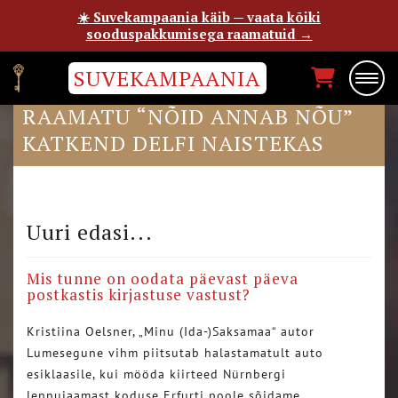
☀️ Suvekampaania käib — vaata kõiki
sooduspakkumisega raamatuid →
SUVEKAMPAANIA
PILLE PETTAI JA VÄIKESE MYY
RAAMATU “NÕID ANNAB NÕU”
KATKEND DELFI NAISTEKAS
Uuri edasi...
Mis tunne on oodata päevast päeva
postkastis kirjastuse vastust?
Kristiina Oelsner, „Minu (Ida-)Saksamaa“ autor
Lumesegune vihm piitsutab halastamatult auto
esiklaasile, kui mööda kiirteed Nürnbergi
lennujaamast koduse Erfurti poole sõidame….