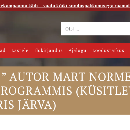
vekampaania käib — vaata kõiki sooduspakkumisega raama
 saade
Kontakt
jad
Lastele
Ilukirjandus
Ajalugu
Loodustarkus
E” AUTOR MART NORME
ROGRAMMIS (KÜSITLE
IS JÄRVA)