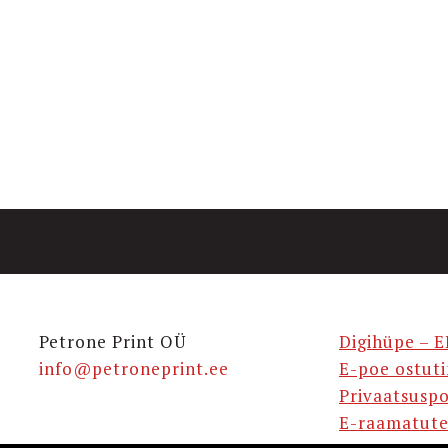
Petrone Print OÜ
Digihüpe – E
info@petroneprint.ee
E-poe ostut
Privaatsuspo
E-raamatute