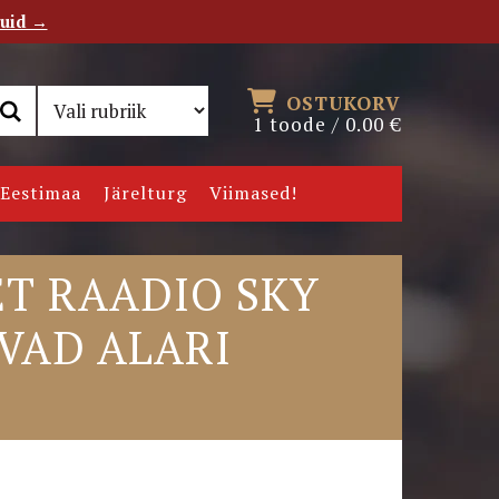
tuid →
RSS
Uudiskiri
OSTUKORV
1 toode /
0.00
€
Eestimaa
Järelturg
Viimased!
T RAADIO SKY
VAD ALARI