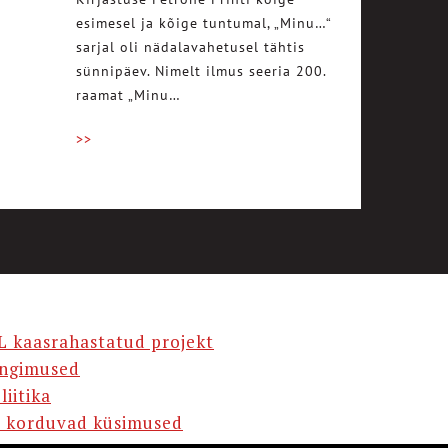
esimesel ja kõige tuntumal, „Minu…“
sarjal oli nädalavahetusel tähtis
sünnipäev. Nimelt ilmus seeria 200.
raamat „Minu…
>>
L kaasrahastatud projekt
ingimused
liitika
 korduvad küsimused