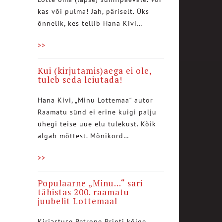
kas või pulma! Jah, päriselt. Üks
õnnelik, kes tellib Hana Kivi…
>>
Kui (kirjutamis)aega ei ole,
tuleb seda leiutada!
Hana Kivi, „Minu Lottemaa“ autor
Raamatu sünd ei erine kuigi palju
ühegi teise uue elu tulekust. Kõik
algab mõttest. Mõnikord…
>>
Populaarne „Minu…“ sari
tähistas 200. raamatu
juubelit Lottemaal
Kirjastuse Petrone Printi kõige