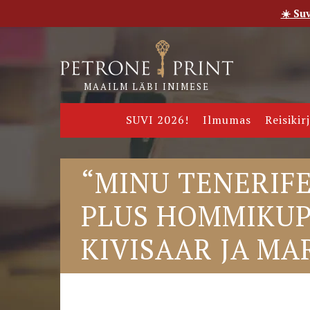
☀️ Su
Esileht
Pood
E-raamatud
Uudised
Meie
MAAILM LÄBI INIMESE
SUVI 2026!
Ilmumas
Reisikir
“MINU TENERIF
PLUS HOMMIKUP
KIVISAAR JA MAR