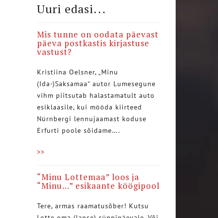
Uuri edasi...
Mis tunne on oodata päevast
päeva postkastis kirjastuse
vastust?
Kristiina Oelsner, „Minu
(Ida-)Saksamaa“ autor Lumesegune
vihm piitsutab halastamatult auto
esiklaasile, kui mööda kiirteed
Nürnbergi lennujaamast koduse
Erfurti poole sõidame….
>>
“Minu Lottemaa” loos ja
“Minu…” esikaante köögipool
Tere, armas raamatusõber! Kutsu
Lotte oma (lapse) sünnipäevale. Või