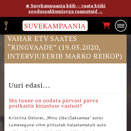
☀️ Suvekampaania käib — vaata kõiki
sooduspakkumisega raamatuid →
SUVEKAMPAANIA
“MINU LEEDU” AUTOR SVEN
VAHAR ETV SAATES
“RINGVAADE” (19.05.2020,
INTERVJUEERIB MARKO REIKOP)
Uuri edasi...
Mis tunne on oodata päevast päeva
postkastis kirjastuse vastust?
Kristiina Oelsner, „Minu (Ida-)Saksamaa“ autor
Lumesegune vihm piitsutab halastamatult auto