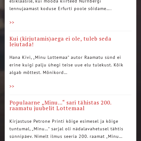
esiklaasile, kui mööda kiirteed Nürnbergi
lennujaamast koduse Erfurti poole sõidame….
>>
Kui (kirjutamis)aega ei ole, tuleb seda
leiutada!
Hana Kivi, „Minu Lottemaa“ autor Raamatu sünd ei
erine kuigi palju ühegi teise uue elu tulekust. Kõik
algab mõttest. Mõnikord…
>>
Populaarne „Minu…“ sari tähistas 200.
raamatu juubelit Lottemaal
Kirjastuse Petrone Printi kõige esimesel ja kõige
tuntumal, „Minu…“ sarjal oli nädalavahetusel tähtis
sünnipäev. Nimelt ilmus seeria 200. raamat „Minu…