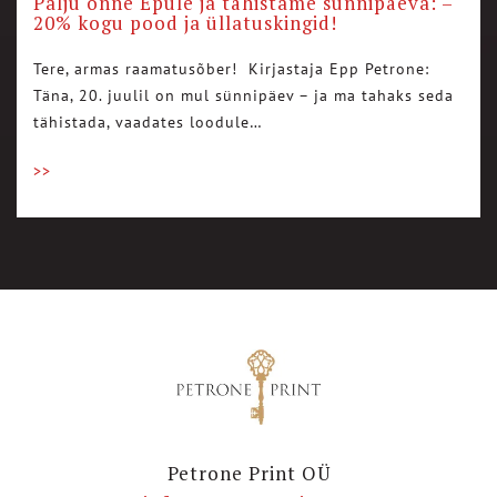
Palju õnne Epule ja tähistame sünnipäeva: –
20% kogu pood ja üllatuskingid!
Tere, armas raamatusõber! Kirjastaja Epp Petrone:
Täna, 20. juulil on mul sünnipäev – ja ma tahaks seda
tähistada, vaadates loodule…
>>
Petrone Print OÜ