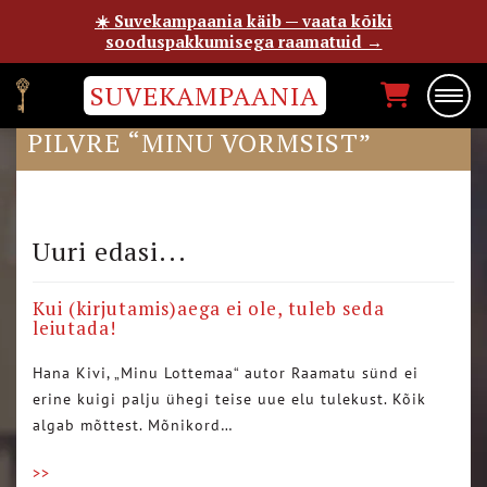
☀️ Suvekampaania käib — vaata kõiki
sooduspakkumisega raamatuid →
SUVEKAMPAANIA
MERETUULE BLOGIS BARBI
PILVRE “MINU VORMSIST”
Uuri edasi...
Kui (kirjutamis)aega ei ole, tuleb seda
leiutada!
Hana Kivi, „Minu Lottemaa“ autor Raamatu sünd ei
erine kuigi palju ühegi teise uue elu tulekust. Kõik
algab mõttest. Mõnikord…
>>