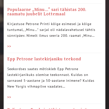
Populaarne „Minu…“ sari tähistas 200.
raamatu juubelit Lottemaal
Kirjastuse Petrone Printi kõige esimesel ja kõige
tuntumal, „Minu…“ sarjal oli nädalavahetusel tähtis
sünnipäev. Nimelt ilmus seeria 200. raamat „Minu…
>>
Epp Petrone lastekirjaniku teekond
Seekordses saates mõtiskleb Epp Petrone
lastekirjanikuks olemise teekonnast. Kuidas on
sarnased 5-aastane ja 50-aastane inimene? Kuidas
New Yorgis vihmapilve vaadates…
>>