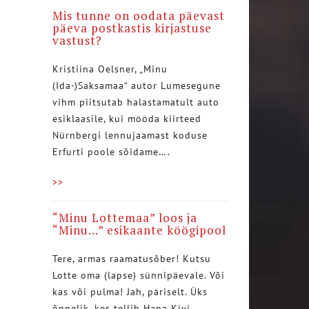
Mis tunne on oodata päevast
päeva postkastis kirjastuse
vastust?
Kristiina Oelsner, „Minu
(Ida-)Saksamaa“ autor Lumesegune
vihm piitsutab halastamatult auto
esiklaasile, kui mööda kiirteed
Nürnbergi lennujaamast koduse
Erfurti poole sõidame….
>>
“Minu Lottemaa” loos ja
“Minu…” esikaante köögipool
Tere, armas raamatusõber! Kutsu
Lotte oma (lapse) sünnipäevale. Või
kas või pulma! Jah, päriselt. Üks
õnnelik, kes tellib Hana Kivi…