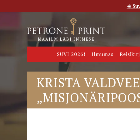
☀️ Su
Esileht
Pood
E-raamatud
Uudised
Meie
MAAILM LÄBI INIMESE
SUVI 2026!
Ilmumas
Reisikir
KRISTA VALDVEE
„MISJONÄRIPOOS