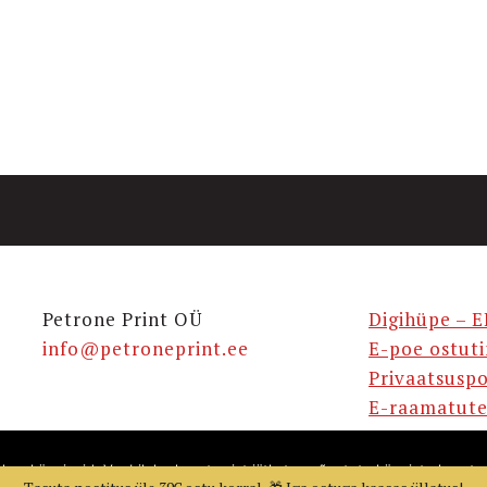
Petrone Print OÜ
Digihüpe – E
info@petroneprint.ee
E-poe ostut
Privaatsuspo
E-raamatute
takse küpsiseid. Veebilehe kasutamist jätkates nõustute küpsiste kasuta