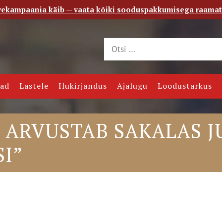
vekampaania käib — vaata kõiki sooduspakkumisega raama
 saade
Kontakt
jad
Lastele
Ilukirjandus
Ajalugu
Loodustarkus
 ARVUSTAB SAKALAS J
I”