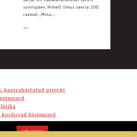
sünnipäev. Nimelt ilmus seeria 200.
raamat „Minu…
>>
L kaasrahastatud projekt
ingimused
liitika
 korduvad küsimused
AMA
NÕUSTUN
misega.