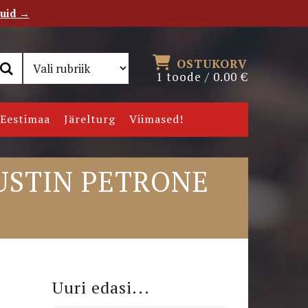
tuid →
RSS
Uudiskiri
OSTUKORV
1 toode /
0.00
€
Eestimaa
Järelturg
Viimased!
USTIN PETRONE
Uuri edasi...