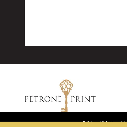
Sellel veebilehel kasuta