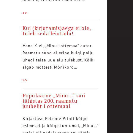
>>
Kui (kirjutamis)aega ei ole,
tuleb seda leiutada!
Hana Kivi, „Minu Lottemaa“ autor
Raamatu sünd ei erine kuigi palju
ühegi teise uue elu tulekust. Kõik
algab mõttest. Mõnikord…
>>
Populaarne „Minu…“ sari
tähistas 200. raamatu
juubelit Lottemaal
Kirjastuse Petrone Printi kõige
esimesel ja kõige tuntumal, „Minu…“
sarjal oli nädalavahetusel tähtis