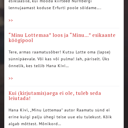
esiklaasile, kui mööda kiirteed Nürnbergi
lennujaamast koduse Erfurti poole sõidame….
>>
“Minu Lottemaa” loos ja “Minu…” esikaante
köögipool
Tere, armas raamatusõber! Kutsu Lotte oma (lapse)
sünnipäevale. Või kas või pulma! Jah, päriselt. Üks
õnnelik, kes tellib Hana Kivi…
>>
Kui (kirjutamis)aega ei ole, tuleb seda
leiutada!
Hana Kivi, „Minu Lottemaa“ autor Raamatu sünd ei
erine kuigi palju ühegi teise uue elu tulekust. Kõik
algab mõttest. Mõnikord…