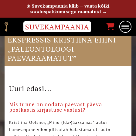
☀️ Suvekampaania käib — vaata kõiki
sooduspakkumisega raamatuid →
SUVEKAMPAANIA
KAUR RIISMAA ARVUSTAB EESTI
EKSPRESSIS KRISTIINA EHINI
„PALEONTOLOOGI
PÄEVARAAMATUT”
Uuri edasi...
Mis tunne on oodata päevast päeva
postkastis kirjastuse vastust?
Kristiina Oelsner, „Minu (Ida-)Saksamaa“ autor
Lumesegune vihm piitsutab halastamatult auto