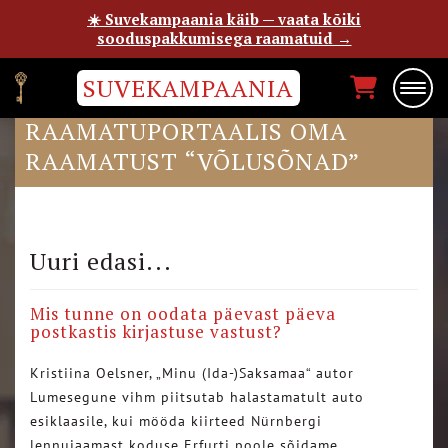
☀️ Suvekampaania käib — vaata kõiki
sooduspakkumisega raamatuid →
SUVEKAMPAANIA
EPP PETRONE POSTIMEHE
RAAMATUPORTAALIS OMA
RAAMATUST “VÕLUSÕNAD”
Uuri edasi...
Mis tunne on oodata päevast päeva
postkastis kirjastuse vastust?
Kristiina Oelsner, „Minu (Ida-)Saksamaa“ autor
Lumesegune vihm piitsutab halastamatult auto
esiklaasile, kui mööda kiirteed Nürnbergi
lennujaamast koduse Erfurti poole sõidame….