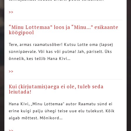
>>
“Minu Lottemaa” loos ja “Minu…” esikaante
köögipool
Tere, armas raamatusõber! Kutsu Lotte oma (lapse)
sünnipäevale. Või kas või pulma! Jah, päriselt. Üks
õnnelik, kes tellib Hana Kivi…
>>
Kui (kirjutamis)aega ei ole, tuleb seda
leiutada!
Hana Kivi, „Minu Lottemaa“ autor Raamatu sünd ei
erine kuigi palju ühegi teise uue elu tulekust. Kõik
algab mõttest. Mõnikord…
>>