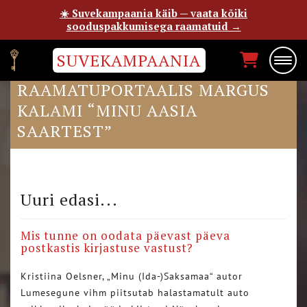
☀️ Suvekampaania käib — vaata kõiki
sooduspakkumisega raamatuid →
SUVEKAMPAANIA
EPP PETRONE POSTIMEHE
RAAMATUPORTAALIS MARGUS
KALAMI “MINU AASIA
SAARTEST”
Uuri edasi...
Mis tunne on oodata päevast päeva
postkastis kirjastuse vastust?
Kristiina Oelsner, „Minu (Ida-)Saksamaa“ autor
Lumesegune vihm piitsutab halastamatult auto