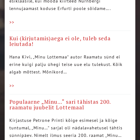
esiklaasile, kui mööda kiirteed Nürnbergi
lennujaamast koduse Erfurti poole sõidame….
>>
Kui (kirjutamis)aega ei ole, tuleb seda
leiutada!
Hana Kivi, „Minu Lottemaa“ autor Raamatu sünd ei
erine kuigi palju ühegi teise uue elu tulekust. Kõik
algab mõttest. Mõnikord…
>>
Populaarne „Minu…“ sari tähistas 200.
raamatu juubelit Lottemaal
Kirjastuse Petrone Printi kõige esimesel ja kõige
tuntumal, „Minu…“ sarjal oli nädalavahetusel tähtis
sünnipäev. Nimelt ilmus seeria 200. raamat „Minu…