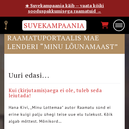
☀️ Suvekampaania käib — vaata kõiki
sooduspakkumisega raamatuid →
SUVEKAMPAANIA
EPP PETRONE POSTIMEHE
RAAMATUPORTAALIS MAE
LENDERI “MINU LÕUNAMAAST”
Uuri edasi...
Kui (kirjutamis)aega ei ole, tuleb seda
leiutada!
Hana Kivi, „Minu Lottemaa“ autor Raamatu sünd ei
erine kuigi palju ühegi teise uue elu tulekust. Kõik
algab mõttest. Mõnikord…