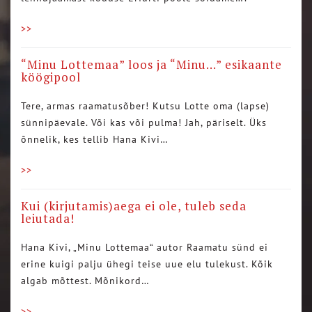
>>
“Minu Lottemaa” loos ja “Minu…” esikaante
köögipool
Tere, armas raamatusõber! Kutsu Lotte oma (lapse)
sünnipäevale. Või kas või pulma! Jah, päriselt. Üks
õnnelik, kes tellib Hana Kivi…
>>
Kui (kirjutamis)aega ei ole, tuleb seda
leiutada!
Hana Kivi, „Minu Lottemaa“ autor Raamatu sünd ei
erine kuigi palju ühegi teise uue elu tulekust. Kõik
algab mõttest. Mõnikord…
>>