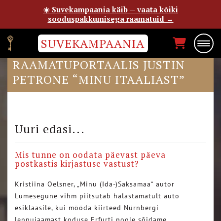
☀️ Suvekampaania käib — vaata kõiki
sooduspakkumisega raamatuid →
SUVEKAMPAANIA
EPP PETRONE POSTIMEHE
RAAMATUPORTAALIS JUSTIN
PETRONE “MINU ITAALIAST”
Uuri edasi...
Mis tunne on oodata päevast päeva
postkastis kirjastuse vastust?
Kristiina Oelsner, „Minu (Ida-)Saksamaa“ autor
Lumesegune vihm piitsutab halastamatult auto
esiklaasile, kui mööda kiirteed Nürnbergi
lennujaamast koduse Erfurti poole sõidame….