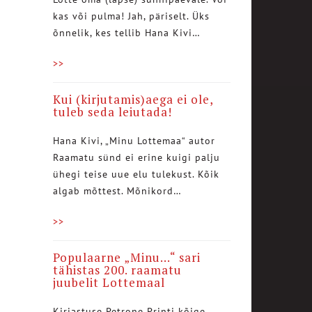
kas või pulma! Jah, päriselt. Üks
õnnelik, kes tellib Hana Kivi…
>>
Kui (kirjutamis)aega ei ole,
tuleb seda leiutada!
Hana Kivi, „Minu Lottemaa“ autor
Raamatu sünd ei erine kuigi palju
ühegi teise uue elu tulekust. Kõik
algab mõttest. Mõnikord…
>>
Populaarne „Minu…“ sari
tähistas 200. raamatu
juubelit Lottemaal
Kirjastuse Petrone Printi kõige