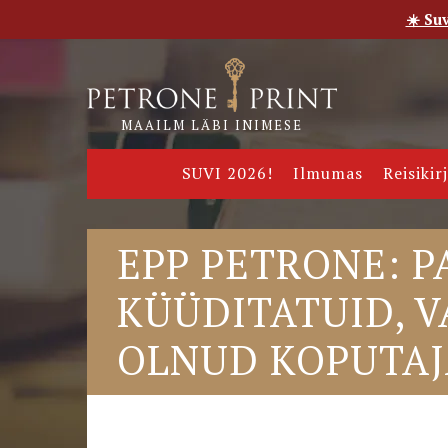
☀️ Su
Esileht
Pood
E-raamatud
Uudised
Meie
MAAILM LÄBI INIMESE
SUVI 2026!
Ilmumas
Reisikir
EPP PETRONE: P
KÜÜDITATUID, V
OLNUD KOPUTAJ