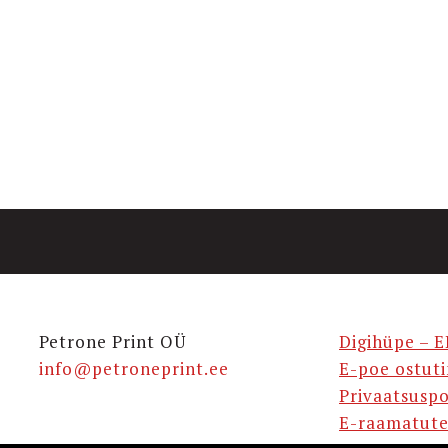
Petrone Print OÜ
Digihüpe – E
info@petroneprint.ee
E-poe ostut
Privaatsuspo
E-raamatute