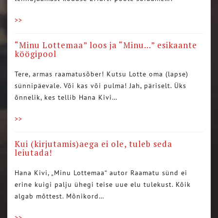
>>
“Minu Lottemaa” loos ja “Minu…” esikaante
köögipool
Tere, armas raamatusõber! Kutsu Lotte oma (lapse)
sünnipäevale. Või kas või pulma! Jah, päriselt. Üks
õnnelik, kes tellib Hana Kivi…
>>
Kui (kirjutamis)aega ei ole, tuleb seda
leiutada!
Hana Kivi, „Minu Lottemaa“ autor Raamatu sünd ei
erine kuigi palju ühegi teise uue elu tulekust. Kõik
algab mõttest. Mõnikord…
>>