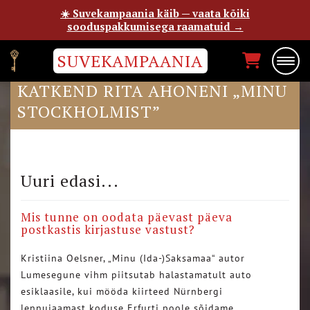
☀️ Suvekampaania käib — vaata kõiki
sooduspakkumisega raamatuid →
SUVEKAMPAANIA
EESTI PÄEVALEHES ON
KATKEND RITA AHONENI „MINU
STOCKHOLMIST”
Uuri edasi...
Mis tunne on oodata päevast päeva
postkastis kirjastuse vastust?
Kristiina Oelsner, „Minu (Ida-)Saksamaa“ autor
Lumesegune vihm piitsutab halastamatult auto
esiklaasile, kui mööda kiirteed Nürnbergi
lennujaamast koduse Erfurti poole sõidame….