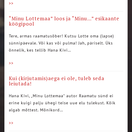
>>
“Minu Lottemaa” loos ja “Minu…” esikaante
köögipool
Tere, armas raamatusõber! Kutsu Lotte oma (lapse)
sünnipäevale. Või kas või pulma! Jah, päriselt. Üks
õnnelik, kes tellib Hana Kivi…
>>
Kui (kirjutamis)aega ei ole, tuleb seda
leiutada!
Hana Kivi, „Minu Lottemaa“ autor Raamatu sünd ei
erine kuigi palju ühegi teise uue elu tulekust. Kõik
algab mõttest. Mõnikord…
>>