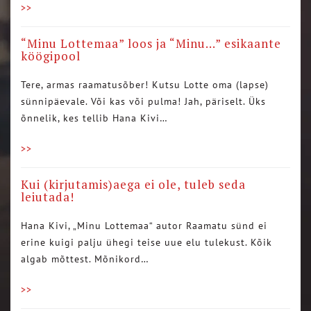
>>
“Minu Lottemaa” loos ja “Minu…” esikaante
köögipool
Tere, armas raamatusõber! Kutsu Lotte oma (lapse)
sünnipäevale. Või kas või pulma! Jah, päriselt. Üks
õnnelik, kes tellib Hana Kivi…
>>
Kui (kirjutamis)aega ei ole, tuleb seda
leiutada!
Hana Kivi, „Minu Lottemaa“ autor Raamatu sünd ei
erine kuigi palju ühegi teise uue elu tulekust. Kõik
algab mõttest. Mõnikord…
>>