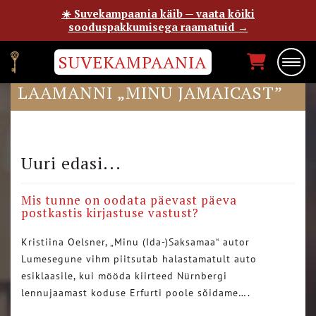
☀️ Suvekampaania käib — vaata kõiki
sooduspakkumisega raamatuid →
SUVEKAMPAANIA
BLOGIJA NUXX TARRVI
LAAMANNI „MINU JAMAICAST”
Uuri edasi...
Mis tunne on oodata päevast päeva
postkastis kirjastuse vastust?
Kristiina Oelsner, „Minu (Ida-)Saksamaa“ autor
Lumesegune vihm piitsutab halastamatult auto
esiklaasile, kui mööda kiirteed Nürnbergi
lennujaamast koduse Erfurti poole sõidame….