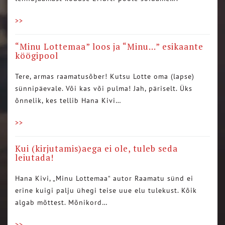
>>
“Minu Lottemaa” loos ja “Minu…” esikaante
köögipool
Tere, armas raamatusõber! Kutsu Lotte oma (lapse)
sünnipäevale. Või kas või pulma! Jah, päriselt. Üks
õnnelik, kes tellib Hana Kivi…
>>
Kui (kirjutamis)aega ei ole, tuleb seda
leiutada!
Hana Kivi, „Minu Lottemaa“ autor Raamatu sünd ei
erine kuigi palju ühegi teise uue elu tulekust. Kõik
algab mõttest. Mõnikord…
>>