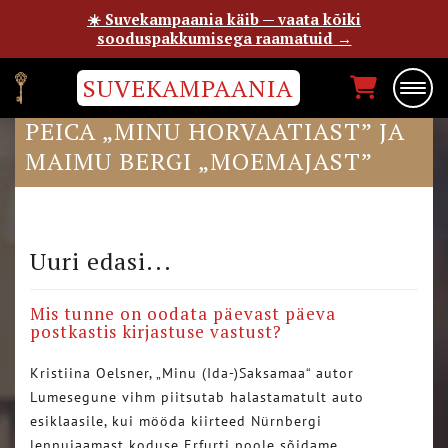
☀️ Suvekampaania käib — vaata kõiki
sooduspakkumisega raamatuid →
SUVEKAMPAANIA
BLOGIJA KAIREL SIGRID SUU-
PEICA „MINU HORVAATIAST” JA
MAIMU BERGI „MOEMAJAST”
Uuri edasi...
Mis tunne on oodata päevast päeva
postkastis kirjastuse vastust?
Kristiina Oelsner, „Minu (Ida-)Saksamaa“ autor
Lumesegune vihm piitsutab halastamatult auto
esiklaasile, kui mööda kiirteed Nürnbergi
lennujaamast koduse Erfurti poole sõidame….