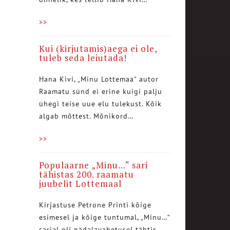
>>
Kui (kirjutamis)aega ei ole,
tuleb seda leiutada!
Hana Kivi, „Minu Lottemaa“ autor
Raamatu sünd ei erine kuigi palju
ühegi teise uue elu tulekust. Kõik
algab mõttest. Mõnikord…
>>
Populaarne „Minu…“ sari
tähistas 200. raamatu
juubelit Lottemaal
Kirjastuse Petrone Printi kõige
esimesel ja kõige tuntumal, „Minu…“
sarjal oli nädalavahetusel tähtis