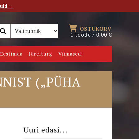
tuid →
RSS
Uudiskiri
OSTUKORV
1 toode /
0.00
€
Eestimaa
Järelturg
Viimased!
NIST („PÜHA
Uuri edasi...