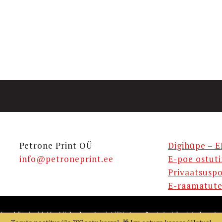
Petrone Print OÜ
Digihüpe – E
info@petroneprint.ee
E-poe ostut
Privaatsuspo
E-raamatute
takse küpsiseid. Veebilehe kasutamist jätkates nõustute küpsiste kasuta