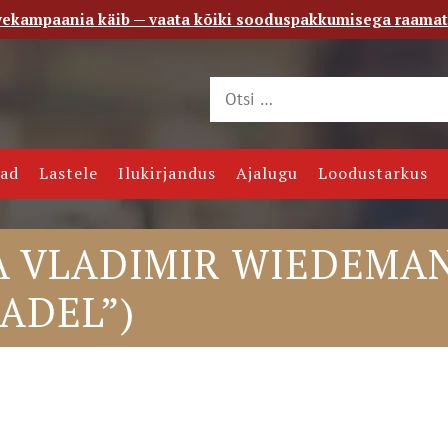
vekampaania käib — vaata kõiki sooduspakkumisega raama
 saade
Kontakt
jad
Lastele
Ilukirjandus
Ajalugu
Loodustarkus
A VLADIMIR WIEDEMAN
ADEL”)