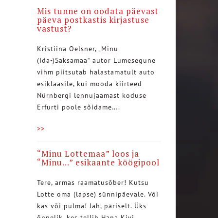
Mis tunne on oodata päevast
päeva postkastis kirjastuse
vastust?
Kristiina Oelsner, „Minu
(Ida-)Saksamaa“ autor Lumesegune
vihm piitsutab halastamatult auto
esiklaasile, kui mööda kiirteed
Nürnbergi lennujaamast koduse
Erfurti poole sõidame….
>>
“Minu Lottemaa” loos ja
“Minu…” esikaante köögipool
Tere, armas raamatusõber! Kutsu
Lotte oma (lapse) sünnipäevale. Või
kas või pulma! Jah, päriselt. Üks
õnnelik, kes tellib Hana Kivi…