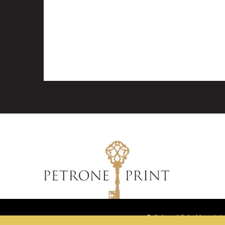
Sellel veebilehel kasuta