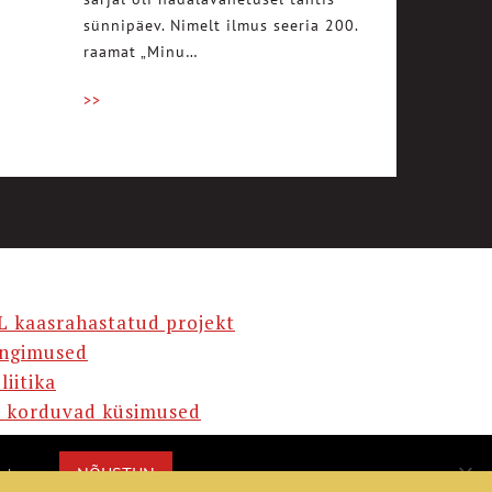
sünnipäev. Nimelt ilmus seeria 200.
raamat „Minu…
>>
L kaasrahastatud projekt
ingimused
liitika
 korduvad küsimused
AMA
NÕUSTUN
misega.