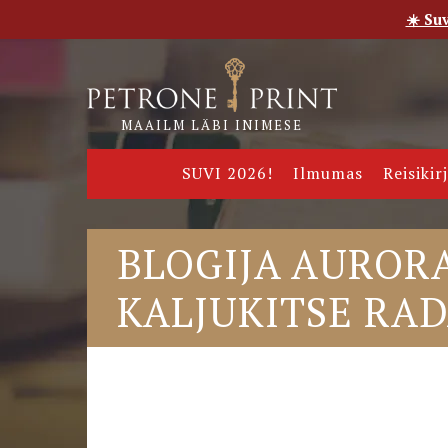
☀️ Su
Esileht
Pood
E-raamatud
Uudised
Meie
MAAILM LÄBI INIMESE
SUVI 2026!
Ilmumas
Reisikir
BLOGIJA AUROR
KALJUKITSE RAD