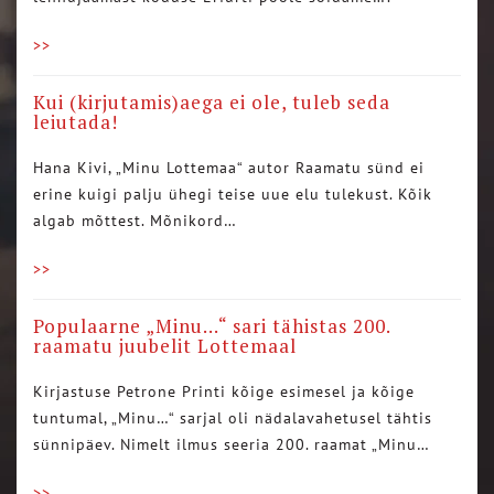
>>
Kui (kirjutamis)aega ei ole, tuleb seda
leiutada!
Hana Kivi, „Minu Lottemaa“ autor Raamatu sünd ei
erine kuigi palju ühegi teise uue elu tulekust. Kõik
algab mõttest. Mõnikord…
>>
Populaarne „Minu…“ sari tähistas 200.
raamatu juubelit Lottemaal
Kirjastuse Petrone Printi kõige esimesel ja kõige
tuntumal, „Minu…“ sarjal oli nädalavahetusel tähtis
sünnipäev. Nimelt ilmus seeria 200. raamat „Minu…
>>