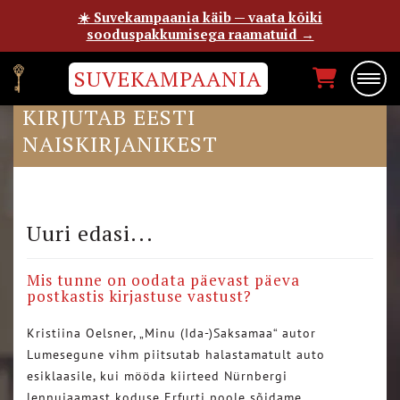
☀️ Suvekampaania käib — vaata kõiki
sooduspakkumisega raamatuid →
SUVEKAMPAANIA
POSTIMEHE SÕBRANNA
KIRJUTAB EESTI
NAISKIRJANIKEST
Uuri edasi...
Mis tunne on oodata päevast päeva
postkastis kirjastuse vastust?
Kristiina Oelsner, „Minu (Ida-)Saksamaa“ autor
Lumesegune vihm piitsutab halastamatult auto
esiklaasile, kui mööda kiirteed Nürnbergi
lennujaamast koduse Erfurti poole sõidame….