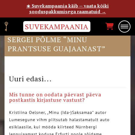
☀️ Suvekampaania käib — vaata kõiki
sooduspakkumisega raamatuid →
SUVEKAMPAANIA
TIMO GOODREADSI LEHEL
SERGEI PÕLME “MINU
PRANTSUSE GUAJAANAST”
Uuri edasi...
Mis tunne on oodata päevast päeva
postkastis kirjastuse vastust?
Kristiina Oelsner, „Minu (Ida-)Saksamaa“ autor
Lumesegune vihm piitsutab halastamatult auto
esiklaasile, kui mööda kiirteed Nürnbergi
lennujaamast koduse Erfurti poole sõidame….