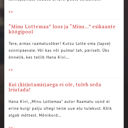
>>
“Minu Lottemaa” loos ja “Minu…” esikaante
köögipool
Tere, armas raamatusõber! Kutsu Lotte oma (lapse)
sünnipäevale. Või kas või pulma! Jah, päriselt. Üks
õnnelik, kes tellib Hana Kivi…
>>
Kui (kirjutamis)aega ei ole, tuleb seda
leiutada!
Hana Kivi, „Minu Lottemaa“ autor Raamatu sünd ei
erine kuigi palju ühegi teise uue elu tulekust. Kõik
algab mõttest. Mõnikord…
>>