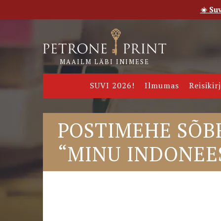
☀️ Su
Esileht
Pood
E-raamatud
Uudised
Meie
MAAILM LÄBI INIMESE
SUVI 2026!
Ilmumas
Reisikir
POSTIMEHE SÕB
“MINU INDONEE