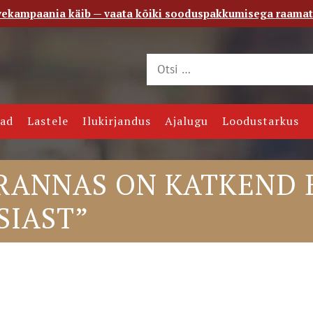
vekampaania käib — vaata kõiki sooduspakkumisega raama
 saade
Kontakt
jad
Lastele
Ilukirjandus
Ajalugu
Loodustarkus
RANNAS ON KATKEND B
SIAST”