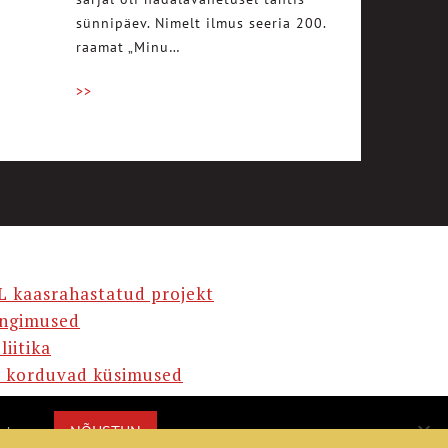
sünnipäev. Nimelt ilmus seeria 200.
raamat „Minu…
>>
L kaasrahastatud projekt
ingimused
liitika
 korduvad küsimused
AMA
NÕUSTUN
misega.