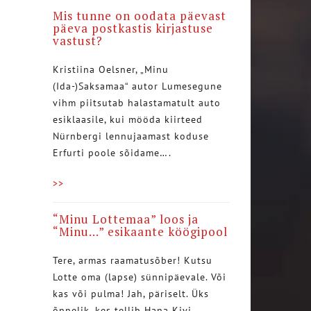
Mis tunne on oodata päevast
päeva postkastis kirjastuse
vastust?
Kristiina Oelsner, „Minu
(Ida-)Saksamaa“ autor Lumesegune
vihm piitsutab halastamatult auto
esiklaasile, kui mööda kiirteed
Nürnbergi lennujaamast koduse
Erfurti poole sõidame….
>>
“Minu Lottemaa” loos ja
“Minu…” esikaante köögipool
Tere, armas raamatusõber! Kutsu
Lotte oma (lapse) sünnipäevale. Või
kas või pulma! Jah, päriselt. Üks
õnnelik, kes tellib Hana Kivi…