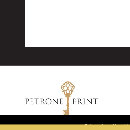
Sellel veebilehel kasuta