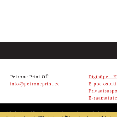
Petrone Print OÜ
Digihüpe – E
info@petroneprint.ee
E-poe ostut
Privaatsuspo
E-raamatute
takse küpsiseid. Veebilehe kasutamist jätkates nõustute küpsiste kasuta