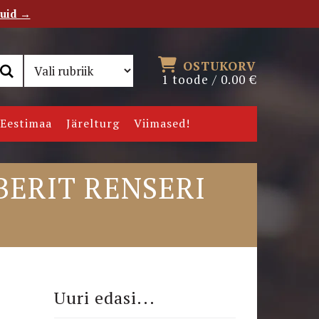
tuid →
RSS
Uudiskiri
OSTUKORV
1 toode /
0.00
€
Eestimaa
Järelturg
Viimased!
ERIT RENSERI
Uuri edasi...