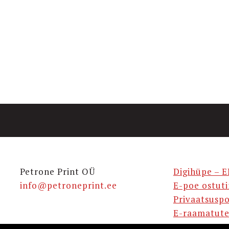
Petrone Print OÜ
Digihüpe – E
info@petroneprint.ee
E-poe ostut
Privaatsuspo
E-raamatute