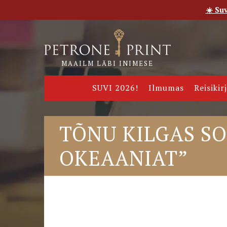
☀️ Su
Esileht
Pood
E-raamatud
Uudised
Meie
MAAILM LÄBI INIMESE
SUVI 2026!
Ilmumas
Reisikir
TÕNU KILGAS S
OKEAANIAT”