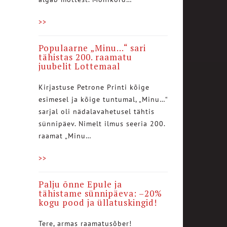
>>
Populaarne „Minu…“ sari
tähistas 200. raamatu
juubelit Lottemaal
Kirjastuse Petrone Printi kõige
esimesel ja kõige tuntumal, „Minu…“
sarjal oli nädalavahetusel tähtis
sünnipäev. Nimelt ilmus seeria 200.
raamat „Minu…
>>
Palju õnne Epule ja
tähistame sünnipäeva: –20%
kogu pood ja üllatuskingid!
Tere, armas raamatusõber!