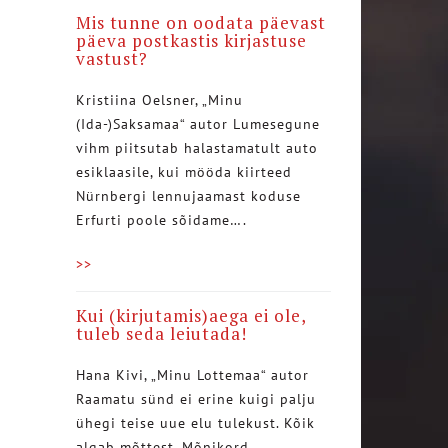
Mis tunne on oodata päevast
päeva postkastis kirjastuse
vastust?
Kristiina Oelsner, „Minu
(Ida-)Saksamaa“ autor Lumesegune
vihm piitsutab halastamatult auto
esiklaasile, kui mööda kiirteed
Nürnbergi lennujaamast koduse
Erfurti poole sõidame….
>>
Kui (kirjutamis)aega ei ole,
tuleb seda leiutada!
Hana Kivi, „Minu Lottemaa“ autor
Raamatu sünd ei erine kuigi palju
ühegi teise uue elu tulekust. Kõik
algab mõttest. Mõnikord…