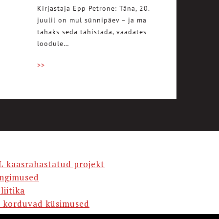
Kirjastaja Epp Petrone: Täna, 20.
juulil on mul sünnipäev – ja ma
tahaks seda tähistada, vaadates
loodule…
>>
L kaasrahastatud projekt
ingimused
liitika
 korduvad küsimused
AMA