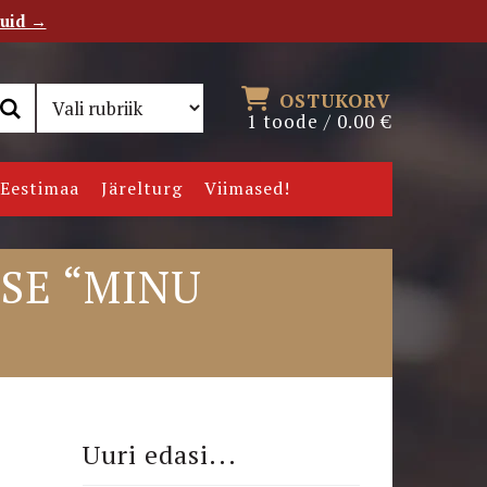
tuid →
RSS
Uudiskiri
OSTUKORV
1 toode /
0.00
€
Eestimaa
Järelturg
Viimased!
SE “MINU
Uuri edasi...