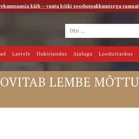
vekampaania käib — vaata kõiki sooduspakkumisega raama
 saade
Kontakt
jad
Lastele
Ilukirjandus
Ajalugu
Loodustarkus
OOVITAB LEMBE MÕTTU