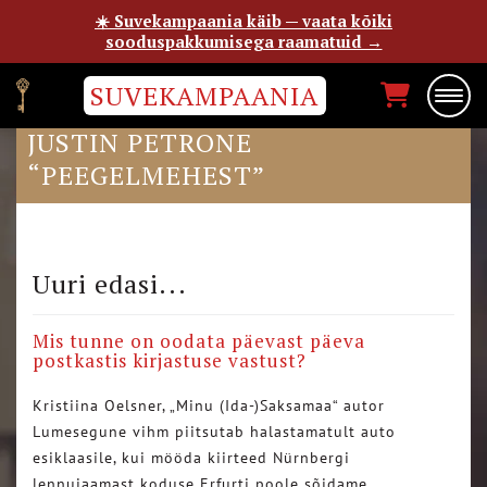
☀️ Suvekampaania käib — vaata kõiki
sooduspakkumisega raamatuid →
SUVEKAMPAANIA
DELFI ELUTARGAS ON KATKEND
JUSTIN PETRONE
“PEEGELMEHEST”
Uuri edasi...
Mis tunne on oodata päevast päeva
postkastis kirjastuse vastust?
Kristiina Oelsner, „Minu (Ida-)Saksamaa“ autor
Lumesegune vihm piitsutab halastamatult auto
esiklaasile, kui mööda kiirteed Nürnbergi
lennujaamast koduse Erfurti poole sõidame….