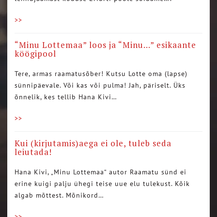
>>
“Minu Lottemaa” loos ja “Minu…” esikaante
köögipool
Tere, armas raamatusõber! Kutsu Lotte oma (lapse)
sünnipäevale. Või kas või pulma! Jah, päriselt. Üks
õnnelik, kes tellib Hana Kivi…
>>
Kui (kirjutamis)aega ei ole, tuleb seda
leiutada!
Hana Kivi, „Minu Lottemaa“ autor Raamatu sünd ei
erine kuigi palju ühegi teise uue elu tulekust. Kõik
algab mõttest. Mõnikord…
>>