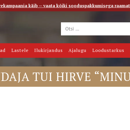
vekampaania käib — vaata kõiki sooduspakkumisega raama
 saade
Kontakt
jad
Lastele
Ilukirjandus
Ajalugu
Loodustarkus
DAJA TUI HIRVE “MINU