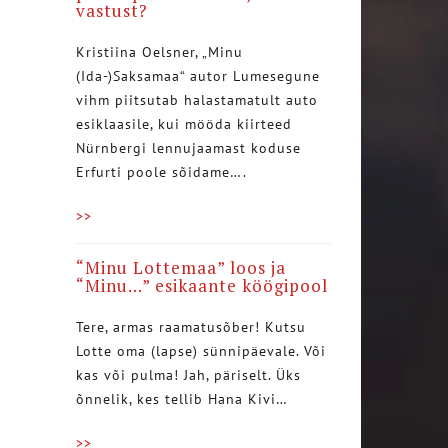
vastust?
Kristiina Oelsner, „Minu
(Ida-)Saksamaa“ autor Lumesegune
vihm piitsutab halastamatult auto
esiklaasile, kui mööda kiirteed
Nürnbergi lennujaamast koduse
Erfurti poole sõidame….
>>
“Minu Lottemaa” loos ja
“Minu…” esikaante köögipool
Tere, armas raamatusõber! Kutsu
Lotte oma (lapse) sünnipäevale. Või
kas või pulma! Jah, päriselt. Üks
õnnelik, kes tellib Hana Kivi…
>>