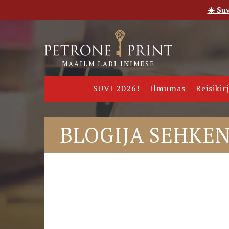
☀️ Su
Esileht
Pood
E-raamatud
Uudised
Meie
MAAILM LÄBI INIMESE
SUVI 2026!
Ilmumas
Reisikir
BLOGIJA SEHKEN