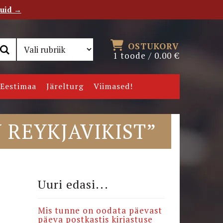
tuid →
RSS
Uudiskiri
OSTUKORV
1 toode /
0.00
€
Eestimaa
Järelturg
Viimased!
 REYKJAVIKIST”
Uuri edasi...
Mis tunne on oodata päevast
päeva postkastis kirjastuse