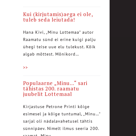
Kui (kirjutamis)aega ei ole,
tuleb seda leiutada!
Hana Kivi, „Minu Lottemaa“ autor
Raamatu sünd ei erine kuigi palju
ühegi teise uue elu tulekust. Kõik
algab mõttest. Mõnikord…
>>
Populaarne „Minu…“ sari
tähistas 200. raamatu
juubelit Lottemaal
Kirjastuse Petrone Printi kõige
esimesel ja kõige tuntumal, „Minu…“
sarjal oli nädalavahetusel tähtis
sünnipäev. Nimelt ilmus seeria 200.
raamat „Minu…