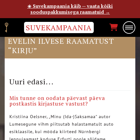
☀️ Suvekampaania käib — vaata kõiki
sooduspakkumisega raamatuid →
SUVEKAMPAANIA
KAIS ALLKIVI ÕHTULEHES
EVELIN ILVESE RAAMATUST
“KIRJU”
Uuri edasi...
Mis tunne on oodata päevast päeva
postkastis kirjastuse vastust?
Kristiina Oelsner, „Minu (Ida-)Saksamaa“ autor
Lumesegune vihm piitsutab halastamatult auto
esiklaasile, kui mööda kiirteed Nürnbergi
lennujaamast koduse Erfurti poole sõidame….