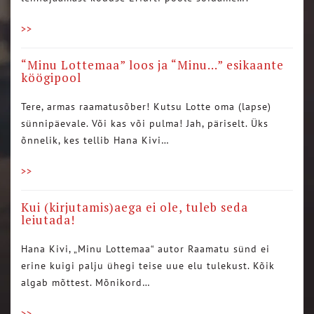
>>
“Minu Lottemaa” loos ja “Minu…” esikaante
köögipool
Tere, armas raamatusõber! Kutsu Lotte oma (lapse)
sünnipäevale. Või kas või pulma! Jah, päriselt. Üks
õnnelik, kes tellib Hana Kivi…
>>
Kui (kirjutamis)aega ei ole, tuleb seda
leiutada!
Hana Kivi, „Minu Lottemaa“ autor Raamatu sünd ei
erine kuigi palju ühegi teise uue elu tulekust. Kõik
algab mõttest. Mõnikord…
>>