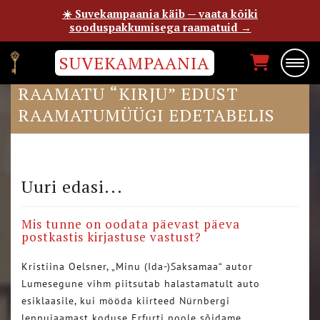
☀️ Suvekampaania käib — vaata kõiki
sooduspakkumisega raamatuid →
SUVEKAMPAANIA
ÕHTULEHT EVELIN ILVESE
RAAMATU “KIRJU” EDUST
RAAMATUMÜÜGI EDETABELIS
Uuri edasi...
Mis tunne on oodata päevast päeva
postkastis kirjastuse vastust?
Kristiina Oelsner, „Minu (Ida-)Saksamaa“ autor
Lumesegune vihm piitsutab halastamatult auto
esiklaasile, kui mööda kiirteed Nürnbergi
lennujaamast koduse Erfurti poole sõidame….