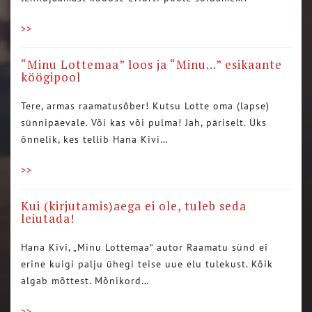
>>
“Minu Lottemaa” loos ja “Minu…” esikaante
köögipool
Tere, armas raamatusõber! Kutsu Lotte oma (lapse)
sünnipäevale. Või kas või pulma! Jah, päriselt. Üks
õnnelik, kes tellib Hana Kivi…
>>
Kui (kirjutamis)aega ei ole, tuleb seda
leiutada!
Hana Kivi, „Minu Lottemaa“ autor Raamatu sünd ei
erine kuigi palju ühegi teise uue elu tulekust. Kõik
algab mõttest. Mõnikord…
>>