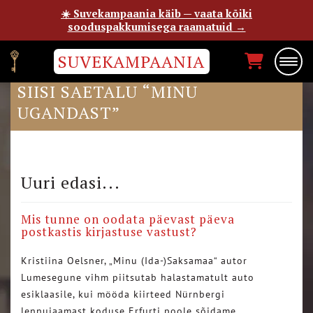
☀️ Suvekampaania käib — vaata kõiki
sooduspakkumisega raamatuid →
SUVEKAMPAANIA
DELFI ELUTARGAS ON KATKEND
SIISI SAETALU “MINU
UGANDAST”
Uuri edasi...
Mis tunne on oodata päevast päeva
postkastis kirjastuse vastust?
Kristiina Oelsner, „Minu (Ida-)Saksamaa“ autor
Lumesegune vihm piitsutab halastamatult auto
esiklaasile, kui mööda kiirteed Nürnbergi
lennujaamast koduse Erfurti poole sõidame….