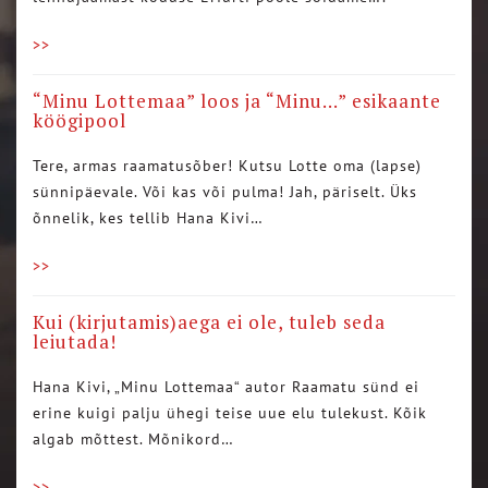
>>
“Minu Lottemaa” loos ja “Minu…” esikaante
köögipool
Tere, armas raamatusõber! Kutsu Lotte oma (lapse)
sünnipäevale. Või kas või pulma! Jah, päriselt. Üks
õnnelik, kes tellib Hana Kivi…
>>
Kui (kirjutamis)aega ei ole, tuleb seda
leiutada!
Hana Kivi, „Minu Lottemaa“ autor Raamatu sünd ei
erine kuigi palju ühegi teise uue elu tulekust. Kõik
algab mõttest. Mõnikord…
>>