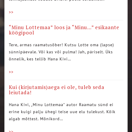
>>
“Minu Lottemaa” loos ja “Minu…” esikaante
köögipool
Tere, armas raamatusõber! Kutsu Lotte oma (lapse)
sünnipäevale. Või kas või pulma! Jah, päriselt. Üks
õnnelik, kes tellib Hana Kivi…
>>
Kui (kirjutamis)aega ei ole, tuleb seda
leiutada!
Hana Kivi, „Minu Lottemaa“ autor Raamatu sünd ei
erine kuigi palju ühegi teise uue elu tulekust. Kõik
algab mõttest. Mõnikord…
>>