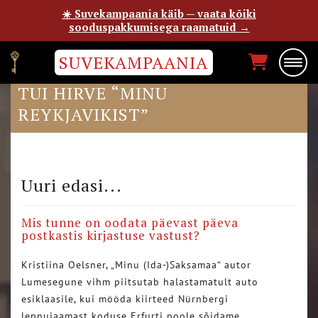
☀️ Suvekampaania käib — vaata kõiki
sooduspakkumisega raamatuid →
SUVEKAMPAANIA
DELFI NAISTEKAS ON KATKEND
TUI HIRVE “MINU
REYKJAVIKIST”
Uuri edasi...
Mis tunne on oodata päevast päeva
postkastis kirjastuse vastust?
Kristiina Oelsner, „Minu (Ida-)Saksamaa“ autor
Lumesegune vihm piitsutab halastamatult auto
esiklaasile, kui mööda kiirteed Nürnbergi
lennujaamast koduse Erfurti poole sõidame….