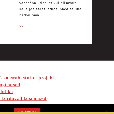
vanasõna ütleb, et kui piisavalt
kaua jõe ääres istuda, näed sa ühel
hetkel oma…
>>
L kaasrahastatud projekt
ingimused
liitika
 korduvad küsimused
AMA
NÕUSTUN
misega.