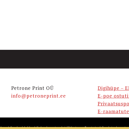
Petrone Print OÜ
Digihüpe – E
info@petroneprint.ee
E-poe ostut
Privaatsuspo
E-raamatute
takse küpsiseid. Veebilehe kasutamist jätkates nõustute küpsiste kasuta