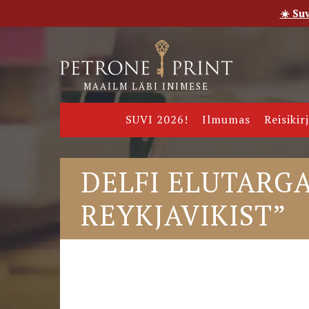
☀️ Su
Esileht
Pood
E-raamatud
Uudised
Meie
MAAILM LÄBI INIMESE
SUVI 2026!
Ilmumas
Reisikir
DELFI ELUTARGA
REYKJAVIKIST”