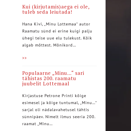
Kui (kirjutamis)aega ei ole,
tuleb seda leiutada!
Hana Kivi, „Minu Lottemaa“ autor
Raamatu sünd ei erine kuigi palju
ühegi teise uue elu tulekust. Kõik
algab mõttest. Mõnikord…
>>
Populaarne „Minu…“ sari
tähistas 200. raamatu
juubelit Lottemaal
Kirjastuse Petrone Printi kõige
esimesel ja kõige tuntumal, „Minu…“
sarjal oli nädalavahetusel tähtis
sünnipäev. Nimelt ilmus seeria 200.
raamat „Minu…