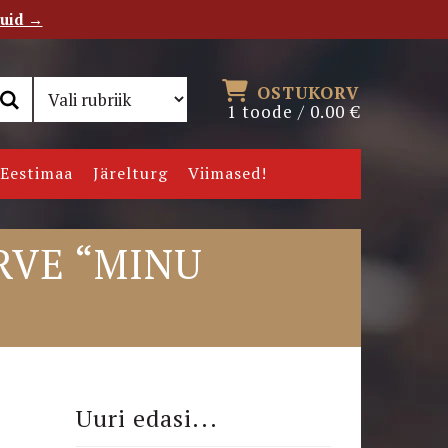
tuid →
RSS
Uudiskiri
OSTUKORV
1 toode /
0.00
€
Eestimaa
Järelturg
Viimased!
RVE “MINU
Uuri edasi...