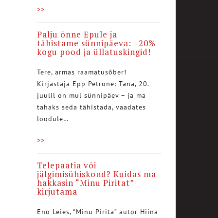
>>
Palju õnne Epule ja
tähistame sünnipäeva: –20%
kogu pood ja üllatuskingid!
Tere, armas raamatusõber!
Kirjastaja Epp Petrone: Täna, 20.
juulil on mul sünnipäev – ja ma
tahaks seda tähistada, vaadates
loodule…
>>
Telepaatia või
jälgimisühiskond? Kuidas ma
hakkasin “Minu Piritat”
kirjutama
Eno Leies, “Minu Pirita” autor Hiina