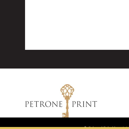
Sellel veebilehel kasuta