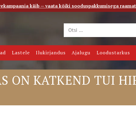
vekampaania käib — vaata kõiki sooduspakkumisega raama
 saade
Kontakt
jad
Lastele
Ilukirjandus
Ajalugu
Loodustarkus
S ON KATKEND TUI HI