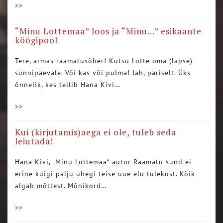
>>
“Minu Lottemaa” loos ja “Minu…” esikaante
köögipool
Tere, armas raamatusõber! Kutsu Lotte oma (lapse)
sünnipäevale. Või kas või pulma! Jah, päriselt. Üks
õnnelik, kes tellib Hana Kivi…
>>
Kui (kirjutamis)aega ei ole, tuleb seda
leiutada!
Hana Kivi, „Minu Lottemaa“ autor Raamatu sünd ei
erine kuigi palju ühegi teise uue elu tulekust. Kõik
algab mõttest. Mõnikord…
>>