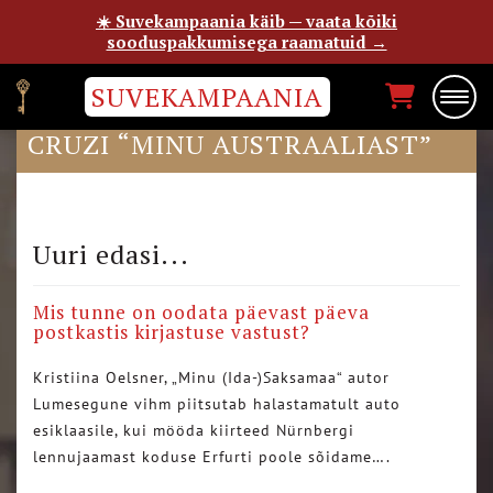
☀️ Suvekampaania käib — vaata kõiki
sooduspakkumisega raamatuid →
SUVEKAMPAANIA
BLOGIJA KEITI AIRI ILISSON-
CRUZI “MINU AUSTRAALIAST”
Uuri edasi...
Mis tunne on oodata päevast päeva
postkastis kirjastuse vastust?
Kristiina Oelsner, „Minu (Ida-)Saksamaa“ autor
Lumesegune vihm piitsutab halastamatult auto
esiklaasile, kui mööda kiirteed Nürnbergi
lennujaamast koduse Erfurti poole sõidame….