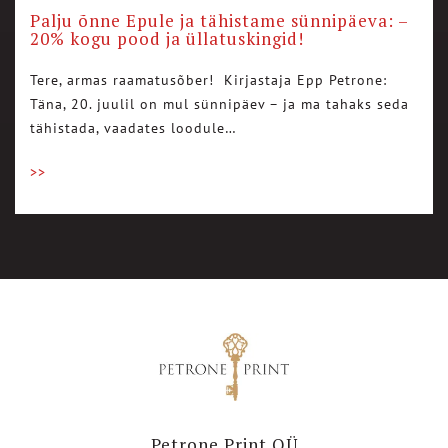
Palju õnne Epule ja tähistame sünnipäeva: –
20% kogu pood ja üllatuskingid!
Tere, armas raamatusõber! Kirjastaja Epp Petrone:
Täna, 20. juulil on mul sünnipäev – ja ma tahaks seda
tähistada, vaadates loodule…
>>
Petrone Print OÜ