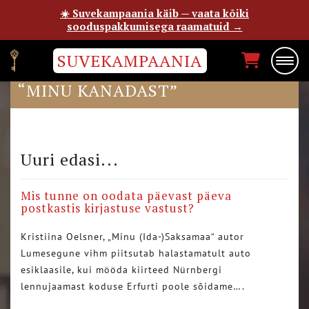
☀️ Suvekampaania käib — vaata kõiki
sooduspakkumisega raamatuid →
SUVEKAMPAANIA
BLOGIJA KEITI ENE TIMMUSKI
“MINU KANADAST”
Uuri edasi...
Mis tunne on oodata päevast päeva
postkastis kirjastuse vastust?
Kristiina Oelsner, „Minu (Ida-)Saksamaa“ autor
Lumesegune vihm piitsutab halastamatult auto
esiklaasile, kui mööda kiirteed Nürnbergi
lennujaamast koduse Erfurti poole sõidame….