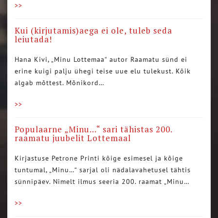
>>
Kui (kirjutamis)aega ei ole, tuleb seda
leiutada!
Hana Kivi, „Minu Lottemaa“ autor Raamatu sünd ei
erine kuigi palju ühegi teise uue elu tulekust. Kõik
algab mõttest. Mõnikord…
>>
Populaarne „Minu…“ sari tähistas 200.
raamatu juubelit Lottemaal
Kirjastuse Petrone Printi kõige esimesel ja kõige
tuntumal, „Minu…“ sarjal oli nädalavahetusel tähtis
sünnipäev. Nimelt ilmus seeria 200. raamat „Minu…
>>