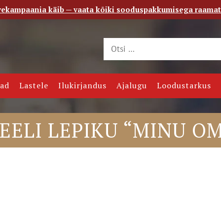
vekampaania käib — vaata kõiki sooduspakkumisega raama
 saade
Kontakt
jad
Lastele
Ilukirjandus
Ajalugu
Loodustarkus
MEELI LEPIKU “MINU O