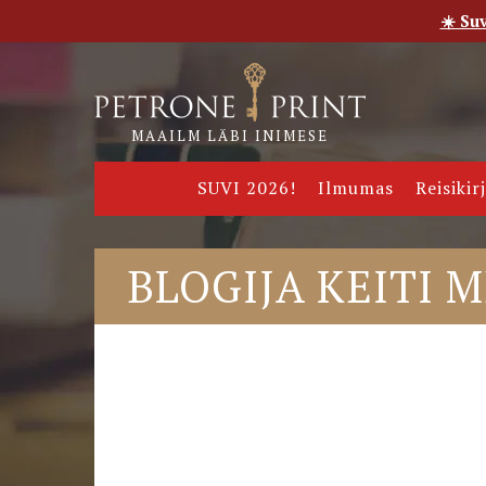
☀️ Su
Esileht
Pood
E-raamatud
Uudised
Meie
MAAILM LÄBI INIMESE
SUVI 2026!
Ilmumas
Reisikir
BLOGIJA KEITI 