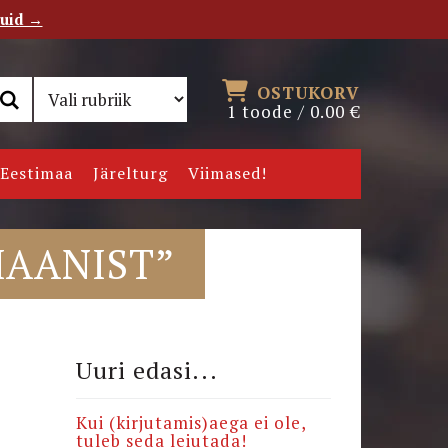
tuid →
RSS
Uudiskiri
OSTUKORV
1 toode /
0.00
€
Eestimaa
Järelturg
Viimased!
MAANIST”
Uuri edasi...
Kui (kirjutamis)aega ei ole,
tuleb seda leiutada!