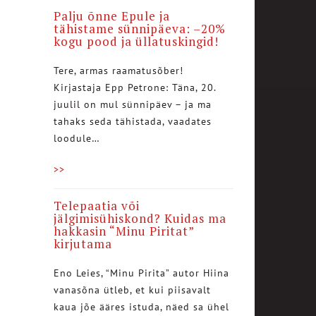
Palju õnne Epule ja
tähistame sünnipäeva: –20%
kogu pood ja üllatuskingid!
Tere, armas raamatusõber!
Kirjastaja Epp Petrone: Täna, 20.
juulil on mul sünnipäev – ja ma
tahaks seda tähistada, vaadates
loodule…
>>
Telepaatia või
jälgimisühiskond? Kuidas ma
hakkasin “Minu Piritat”
kirjutama
Eno Leies, “Minu Pirita” autor Hiina
vanasõna ütleb, et kui piisavalt
kaua jõe ääres istuda, näed sa ühel