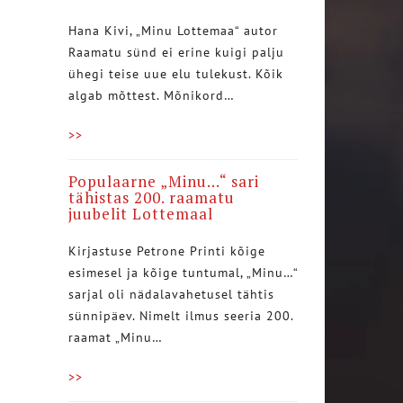
Hana Kivi, „Minu Lottemaa“ autor
Raamatu sünd ei erine kuigi palju
ühegi teise uue elu tulekust. Kõik
algab mõttest. Mõnikord…
>>
Populaarne „Minu…“ sari
tähistas 200. raamatu
juubelit Lottemaal
Kirjastuse Petrone Printi kõige
esimesel ja kõige tuntumal, „Minu…“
sarjal oli nädalavahetusel tähtis
sünnipäev. Nimelt ilmus seeria 200.
raamat „Minu…
>>