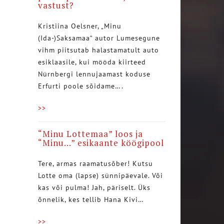
vastust?
Kristiina Oelsner, „Minu
(Ida-)Saksamaa“ autor Lumesegune
vihm piitsutab halastamatult auto
esiklaasile, kui mööda kiirteed
Nürnbergi lennujaamast koduse
Erfurti poole sõidame….
>>
“Minu Lottemaa” loos ja
“Minu…” esikaante köögipool
Tere, armas raamatusõber! Kutsu
Lotte oma (lapse) sünnipäevale. Või
kas või pulma! Jah, päriselt. Üks
õnnelik, kes tellib Hana Kivi…
>>