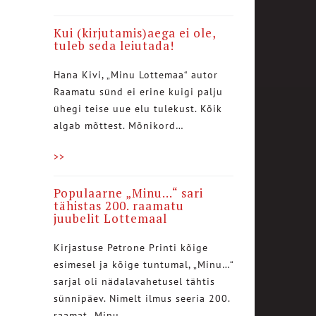
Kui (kirjutamis)aega ei ole,
tuleb seda leiutada!
Hana Kivi, „Minu Lottemaa“ autor
Raamatu sünd ei erine kuigi palju
ühegi teise uue elu tulekust. Kõik
algab mõttest. Mõnikord…
>>
Populaarne „Minu…“ sari
tähistas 200. raamatu
juubelit Lottemaal
Kirjastuse Petrone Printi kõige
esimesel ja kõige tuntumal, „Minu…“
sarjal oli nädalavahetusel tähtis
sünnipäev. Nimelt ilmus seeria 200.
raamat „Minu…