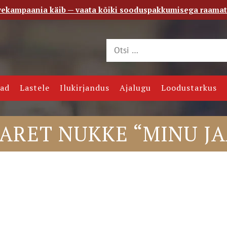
vekampaania käib — vaata kõiki sooduspakkumisega raama
 saade
Kontakt
jad
Lastele
Ilukirjandus
Ajalugu
Loodustarkus
MARET NUKKE “MINU J