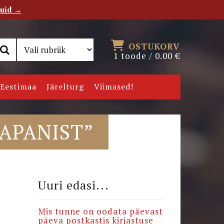
tuid →
RSS
Uudiskiri
OSTUKORV
1 toode /
0.00
€
Eestimaa
Järelturg
Viimased!
AAPANIST”
Uuri edasi...
Mis tunne on oodata päevast
päeva postkastis kirjastuse