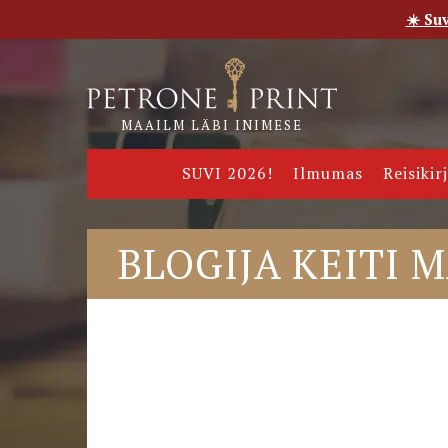
☀️ Su
Esileht
Pood
E-raamatud
Uudised
Meie
MAAILM LÄBI INIMESE
SUVI 2026!
Ilmumas
Reisikir
BLOGIJA KEITI 