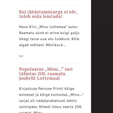
Kui (kirjutamis)aega ei ole,
tuleb seda leiutada!
Hana Kivi, „Minu Lottemaa“ autor
Raamatu sünd ei erine kuigi palju
ühegi teise uue elu tulekust. Kõik
algab mõttest. Mõnikord…
>>
Populaarne „Minu…“ sari
tähistas 200. raamatu
juubelit Lottemaal
Kirjastuse Petrone Printi kõige
esimesel ja kõige tuntumal, „Minu…“
sarjal oli nädalavahetusel tähtis
sünnipäev. Nimelt ilmus seeria 200.
raamat „Minu…