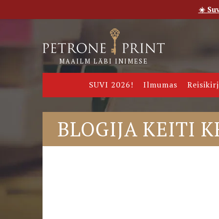
☀️ Su
Esileht
Pood
E-raamatud
Uudised
Meie
MAAILM LÄBI INIMESE
SUVI 2026!
Ilmumas
Reisikir
BLOGIJA KEITI 