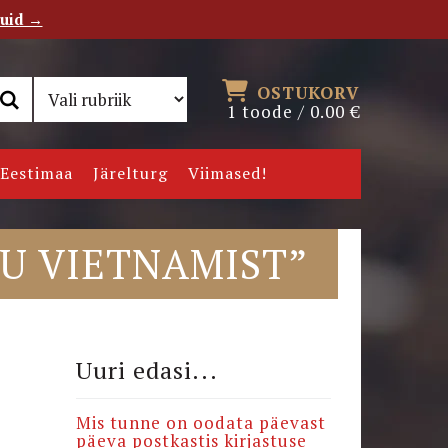
tuid →
RSS
Uudiskiri
OSTUKORV
1 toode /
0.00
€
Eestimaa
Järelturg
Viimased!
NU VIETNAMIST”
Uuri edasi...
Mis tunne on oodata päevast
päeva postkastis kirjastuse