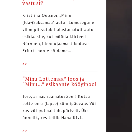
vastust?
Kristiina Oelsner, „Minu
(Ida-)Saksamaa“ autor Lumesegune
vihm piitsutab halastamatult auto
esiklaasile, kui mööda kiirteed
Nürnbergi lennujaamast koduse
Erfurti poole sõidame….
>>
“Minu Lottemaa” loos ja
“Minu…” esikaante köögipool
Tere, armas raamatusõber! Kutsu
Lotte oma (lapse) sünnipäevale. Või
kas või pulma! Jah, päriselt. Üks
õnnelik, kes tellib Hana Kivi…
>>