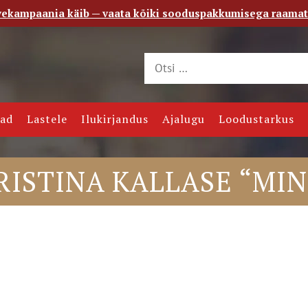
vekampaania käib — vaata kõiki sooduspakkumisega raama
 saade
Kontakt
jad
Lastele
Ilukirjandus
Ajalugu
Loodustarkus
KRISTINA KALLASE “MI