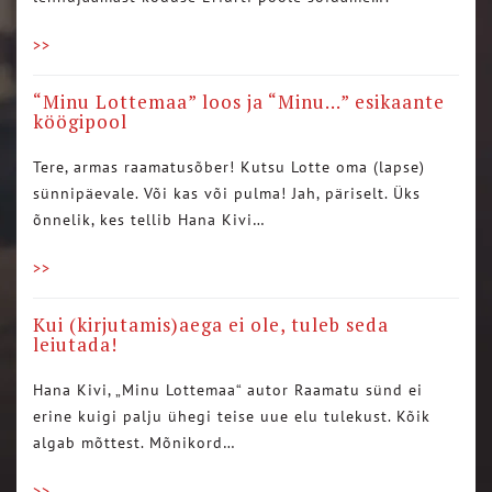
>>
“Minu Lottemaa” loos ja “Minu…” esikaante
köögipool
Tere, armas raamatusõber! Kutsu Lotte oma (lapse)
sünnipäevale. Või kas või pulma! Jah, päriselt. Üks
õnnelik, kes tellib Hana Kivi…
>>
Kui (kirjutamis)aega ei ole, tuleb seda
leiutada!
Hana Kivi, „Minu Lottemaa“ autor Raamatu sünd ei
erine kuigi palju ühegi teise uue elu tulekust. Kõik
algab mõttest. Mõnikord…
>>