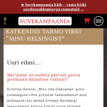
☀️ Suvekampaania käib — vaata kõiki
sooduspakkumisega raamatuid →
SUVEKAMPAANIA
DELFI ELUTARGAS ON
KATKENDID TARMO VIRKI
“MINU HELSINGIST”
Uuri edasi...
Mis tunne on oodata päevast päeva
postkastis kirjastuse vastust?
Kristiina Oelsner, „Minu (Ida-)Saksamaa“ autor
Lumesegune vihm piitsutab halastamatult auto
esiklaasile, kui mööda kiirteed Nürnbergi
lennujaamast koduse Erfurti poole sõidame….