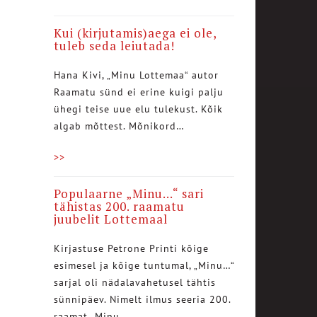
Kui (kirjutamis)aega ei ole,
tuleb seda leiutada!
Hana Kivi, „Minu Lottemaa“ autor
Raamatu sünd ei erine kuigi palju
ühegi teise uue elu tulekust. Kõik
algab mõttest. Mõnikord…
>>
Populaarne „Minu…“ sari
tähistas 200. raamatu
juubelit Lottemaal
Kirjastuse Petrone Printi kõige
esimesel ja kõige tuntumal, „Minu…“
sarjal oli nädalavahetusel tähtis
sünnipäev. Nimelt ilmus seeria 200.
raamat „Minu…