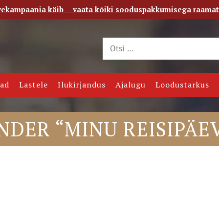
vekampaania käib — vaata kõiki sooduspakkumisega raama
 saade
Kontakt
jad
Lastele
Ilukirjandus
Ajalugu
Loodustarkus
NDER “MINU REISIPÄE