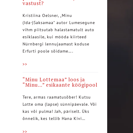
vastust?
Kristiina Oelsner, „Minu
(Ida-)Saksamaa“ autor Lumesegune
vihm piitsutab halastamatult auto
esiklaasile, kui mööda kiirteed
Nürnbergi lennujaamast koduse
Erfurti poole sõidame….
>>
“Minu Lottemaa” loos ja
“Minu…” esikaante köögipool
Tere, armas raamatusõber! Kutsu
Lotte oma (lapse) sünnipäevale. Või
kas või pulma! Jah, päriselt. Üks
õnnelik, kes tellib Hana Kivi…
>>