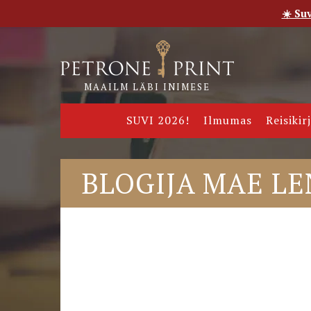
☀️ Su
Esileht
Pood
E-raamatud
Uudised
Meie
MAAILM LÄBI INIMESE
SUVI 2026!
Ilmumas
Reisikir
BLOGIJA MAE LE