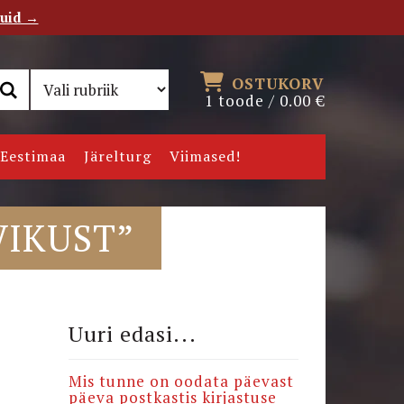
tuid →
RSS
Uudiskiri
OSTUKORV
1 toode /
0.00
€
Eestimaa
Järelturg
Viimased!
VIKUST”
Uuri edasi...
Mis tunne on oodata päevast
päeva postkastis kirjastuse